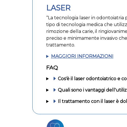
LASER
“La tecnologia laser in odontoiatria 
tipo di tecnologia medica che utili
rimozione della carie, il ringiovanim
preciso e minimamente invasivo che p
trattamento.
MAGGIORI INFORMAZIONI
FAQ
Cos'è il laser odontoiatrico e c
Quali sono i vantaggi dell'utili
Il trattamento con il laser è do